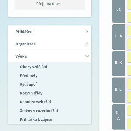
Přejít na dnes
I. C
Příhlášení
II. A
Organizace
Výuka
II. B
Obory vzdělání
Předměty
Vyučující
II. C
Rozvrh třídy
Denní rozvrh tříd
Změny v rozvrhu tříd
III.
A
Přihláška k zápisu