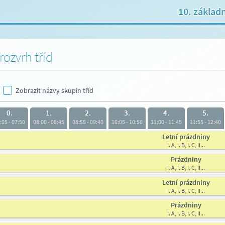
10. základ
rozvrh tříd
Zobrazit názvy skupin tříd
0.
1.
2.
3.
4.
5.
:05 - 07:50
08:00 - 08:45
08:55 - 09:40
10:05 - 10:50
11:00 - 11:45
11:55 - 12:40
Letní prázdniny
I. A, I. B, I. C, II...
Prázdniny
I. A, I. B, I. C, II...
Letní prázdniny
I. A, I. B, I. C, II...
Prázdniny
I. A, I. B, I. C, II...