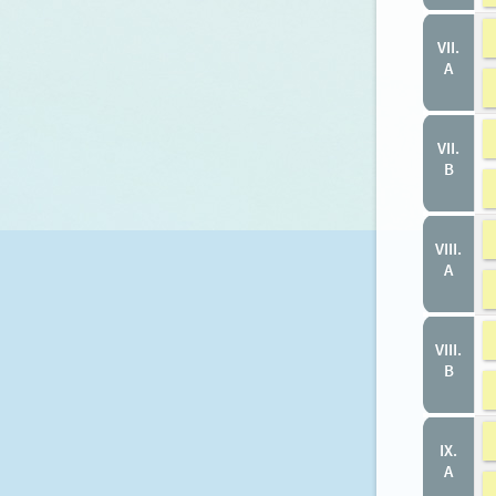
VII.
A
VII.
B
VIII.
A
VIII.
B
IX.
A