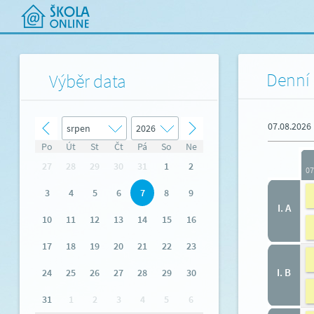
Denní 
Výběr data
07.08.2026
Po
Út
St
Čt
Pá
So
Ne
27
28
29
30
31
1
2
07
3
4
5
6
7
8
9
I. A
10
11
12
13
14
15
16
17
18
19
20
21
22
23
I. B
24
25
26
27
28
29
30
31
1
2
3
4
5
6