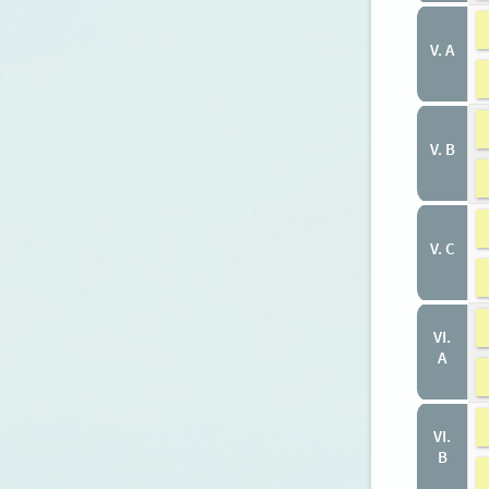
V. A
V. B
V. C
VI.
A
VI.
B