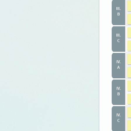
III.
B
III.
C
IV.
A
IV.
B
IV.
C