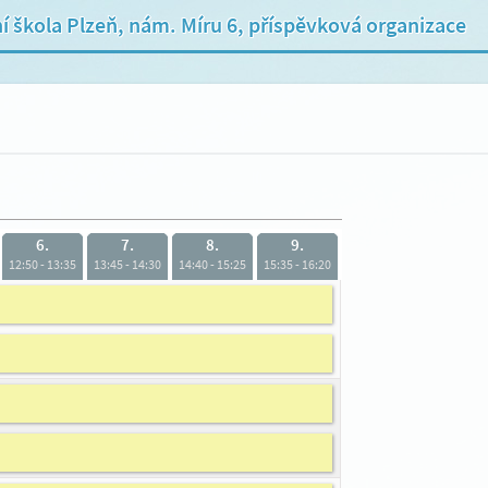
ní škola Plzeň, nám. Míru 6, příspěvková organizace
6.
7.
8.
9.
12:50 - 13:35
13:45 - 14:30
14:40 - 15:25
15:35 - 16:20