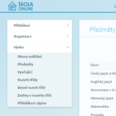
1
Příhlášení
Předměty
Organizace
Výuka
Obory vzdělání
Předměty
Název
Vyučující
Český jazyk a lit
Rozvrh třídy
Anglický jazyk
Denní rozvrh tříd
Konverzace v AJ
Změny v rozvrhu tříd
Německý jazyk
Přihláška k zápisu
Matematika
Prvouka