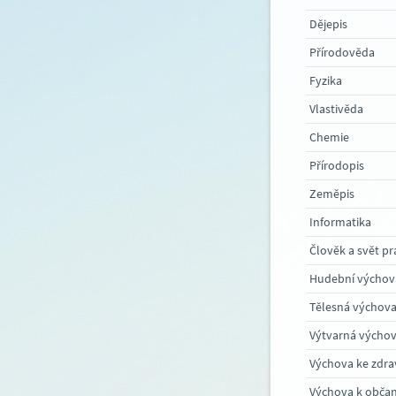
Dějepis
Přírodověda
Fyzika
Vlastivěda
Chemie
Přírodopis
Zeměpis
Informatika
Člověk a svět pr
Hudební výchov
Tělesná výchov
Výtvarná výcho
Výchova ke zdra
Výchova k občan