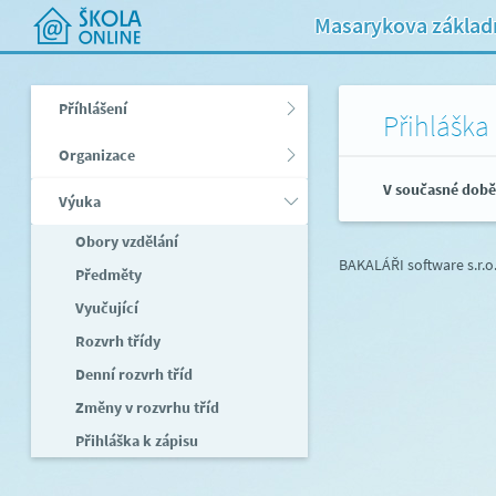
Masarykova základn
Příhlášení
Přihláška
Organizace
V současné době 
Výuka
Obory vzdělání
BAKALÁŘI software s.r.o
Předměty
Vyučující
Rozvrh třídy
Denní rozvrh tříd
Změny v rozvrhu tříd
Přihláška k zápisu