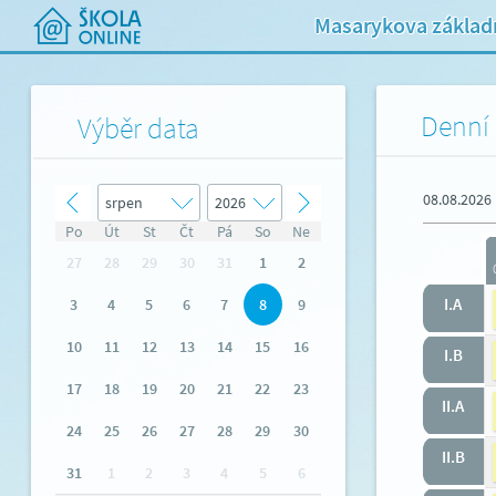
Masarykova základn
Denní 
Výběr data
08.08.2026
Po
Út
St
Čt
Pá
So
Ne
27
28
29
30
31
1
2
I.A
3
4
5
6
7
8
9
10
11
12
13
14
15
16
I.B
17
18
19
20
21
22
23
II.A
24
25
26
27
28
29
30
II.B
31
1
2
3
4
5
6