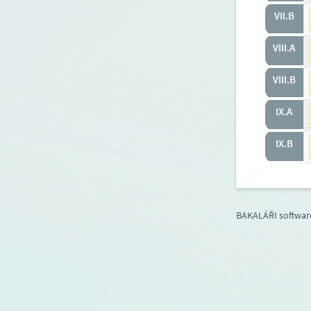
VII.B
VIII.A
VIII.B
IX.A
IX.B
BAKALÁŘI software 