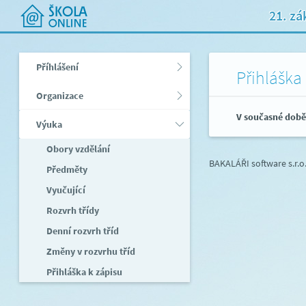
21. zá
Příhlášení
Přihláška
Organizace
V současné době 
Výuka
Obory vzdělání
BAKALÁŘI software s.r.o
Předměty
Vyučující
Rozvrh třídy
Denní rozvrh tříd
Změny v rozvrhu tříd
Přihláška k zápisu